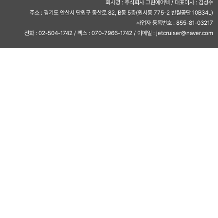
회사명 : 주식회사 그린에어텍 / 대표이사 : 김성수
주소 : 경기도 안산시 단원구 동산로 82, B동 5층(원시동 775-2 반월공단 10B34L)
사업자 등록번호 : 855-81-03217
전화 : 02-504-1742 / 팩스 : 070-7966-1742 / 이메일 : jetcruiser@naver.com