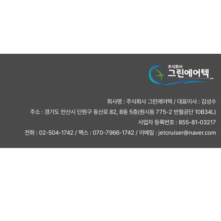
회사명 : 주식회사 그린에어텍 / 대표이사 : 김성수
주소 : 경기도 안산시 단원구 동산로 82, B동 5층(원시동 775-2 반월공단 10B34L)
사업자 등록번호 : 855-81-03217
전화 : 02-504-1742 / 팩스 : 070-7966-1742 / 이메일 : jetcruiser@naver.com