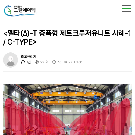
<델타(Δ)-T 증폭형 제트크루저유니트 사례-1
/ C-TYPE>
최고관리자
0건
561회
23-04-27 12:36